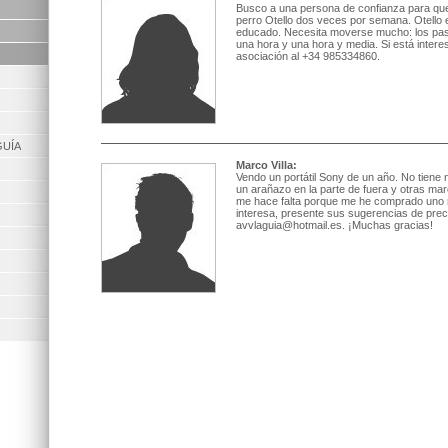
Busco a una persona de confianza para qu
perro Otello dos veces por semana. Otello 
educado. Necesita moverse mucho: los pas
una hora y una hora y media. Si está intere
asociación al +34 985334860.
GUÍA
Marco Villa:
Vendo un portátil Sony de un año. No tiene 
un arañazo en la parte de fuera y otras mar
me hace falta porque me he comprado uno nu
interesa, presente sus sugerencias de preci
avvlaguia@hotmail.es. ¡Muchas gracias!