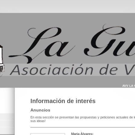
AVV LA
Información de interés
Anuncios
En esta sección se presentan las propuestas y peticiones actuales de l
sus ideas!
Maria Álvares: