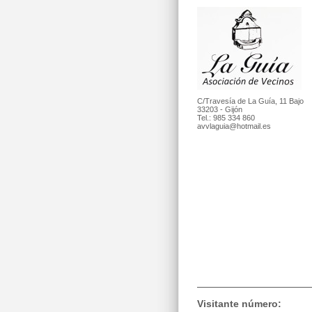
C/Travesía de La Guía, 11 Bajo
33203 - Gijón
Tel.: 985 334 860
avvlaguia@hotmail.es
Visitante número: