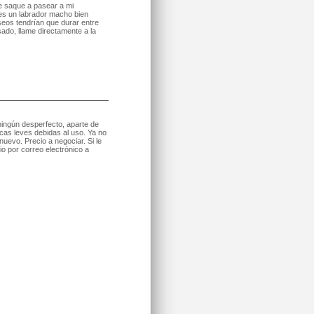
e saque a pasear a mi
es un labrador macho bien
eos tendrían que durar entre
sado, llame directamente a la
ningún desperfecto, aparte de
cas leves debidas al uso. Ya no
evo. Precio a negociar. Si le
o por correo electrónico a